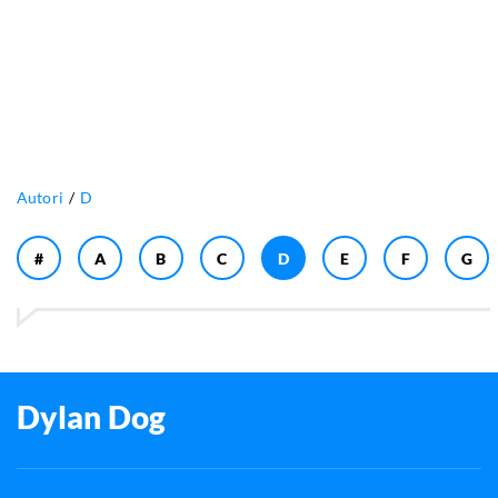
Autori
D
#
A
B
C
D
E
F
G
Dylan Dog