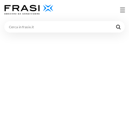
Cerca
in
frasix.it