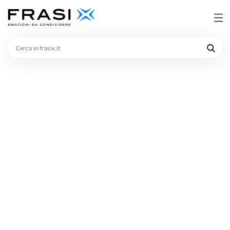
Cerca
in
frasix.it