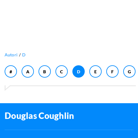
Autori
D
#
A
B
C
D
E
F
G
Douglas Coughlin