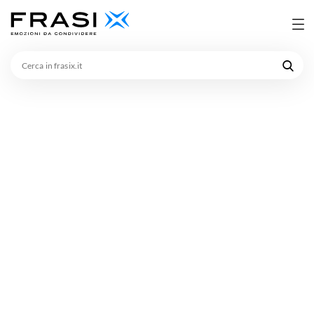
Cerca
in
frasix.it