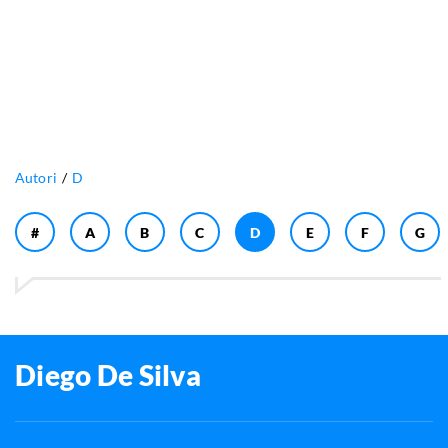
Autori
D
#
A
B
C
D
E
F
G
Diego De Silva