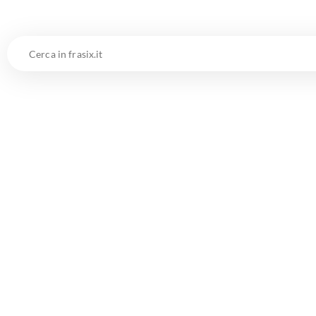
Cerca
in
frasix.it