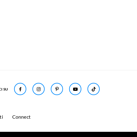
I SU
ti
Connect