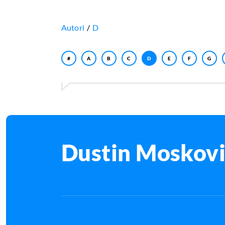
Autori
D
#
A
B
C
D
E
F
G
Dustin Moskovi