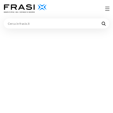
Cerca
in
frasix.it