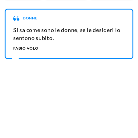
DONNE
Si sa come sono le donne, se le desideri lo
sentono subito.
FABIO VOLO
Crea
Copia
Condividi
SESSO
Questa è la differenza tra il sesso e
l'amore: il sesso svuota, l'amore riempie.
FABIO VOLO