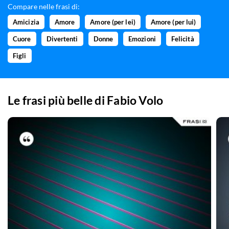
Compare nelle frasi di:
Amicizia
Amore
Amore (per lei)
Amore (per lui)
Cuore
Divertenti
Donne
Emozioni
Felicità
Figli
Le frasi più belle di
Fabio Volo