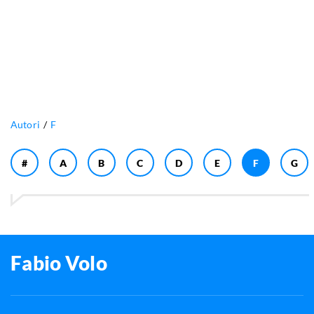
Autori
F
#
A
B
C
D
E
F
G
Fabio Volo