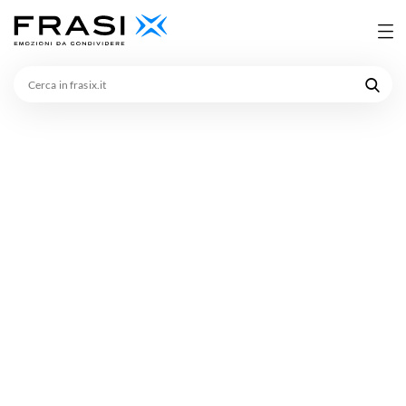
Cerca
in
frasix.it