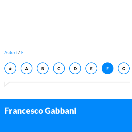
Autori
F
#
A
B
C
D
E
F
G
Francesco Gabbani