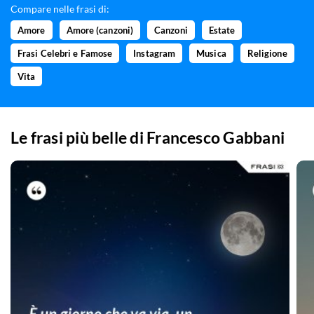
Compare nelle frasi di:
Amore
Amore (canzoni)
Canzoni
Estate
Frasi Celebri e Famose
Instagram
Musica
Religione
Vita
Le frasi più belle di
Francesco Gabbani