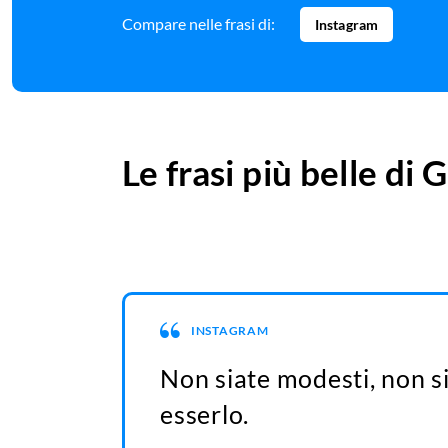
Compare nelle frasi di:
Instagram
Le frasi più belle di
G
INSTAGRAM
Non siate modesti, non s
esserlo.