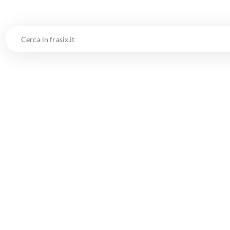
Cerca
in
frasix.it