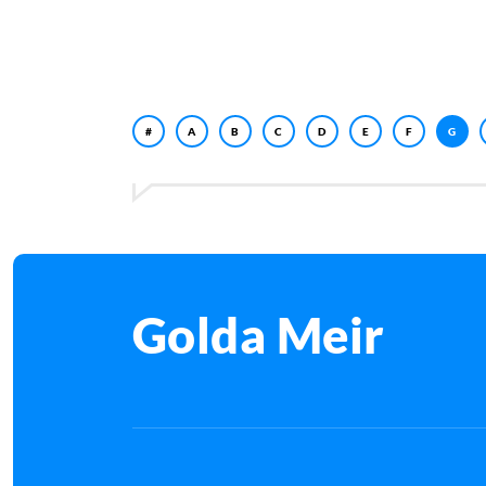
#
A
B
C
D
E
F
G
Golda Meir