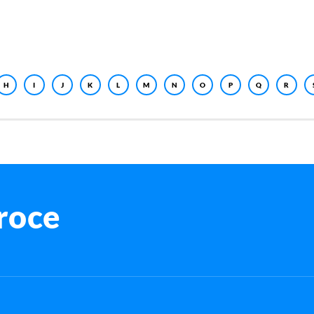
H
I
J
K
L
M
N
O
P
Q
R
roce