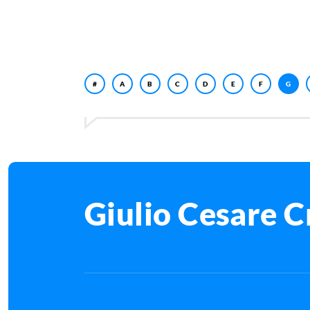
#
A
B
C
D
E
F
G
Giulio Cesare C