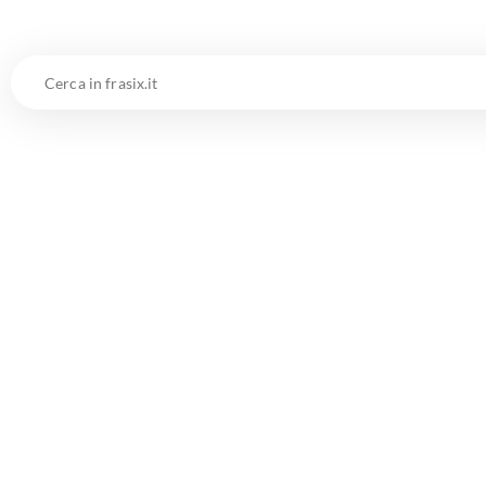
Cerca
in
frasix.it