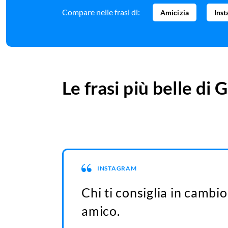
Compare nelle frasi di:
Amicizia
Ins
Le frasi più belle di
G
INSTAGRAM
Chi ti consiglia in cambio
amico.