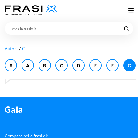
Cerca
in
frasix.it
Autori
G
#
A
B
C
D
E
F
G
Gaia
Compare nelle frasi di: