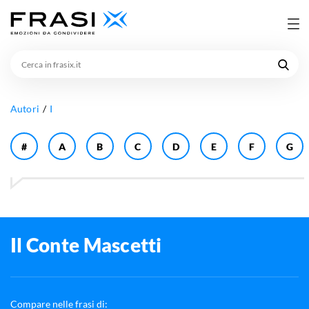
Cerca
in
frasix.it
Autori
I
#
A
B
C
D
E
F
G
Il Conte Mascetti
Compare nelle frasi di: