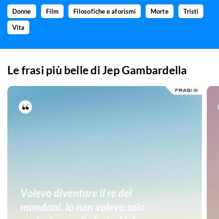
Donne
Film
Filosofiche e aforismi
Morte
Tristi
Vita
Le frasi più belle di
Jep Gambardella