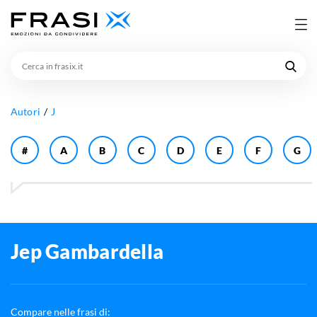
Cerca
in
frasix.it
Autori
J
#
A
B
C
D
E
F
G
Jep Gambardella
Compare nelle frasi di: