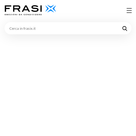
Cerca
in
frasix.it