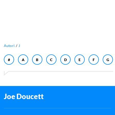
Autori
J
#
A
B
C
D
E
F
G
Joe Doucett