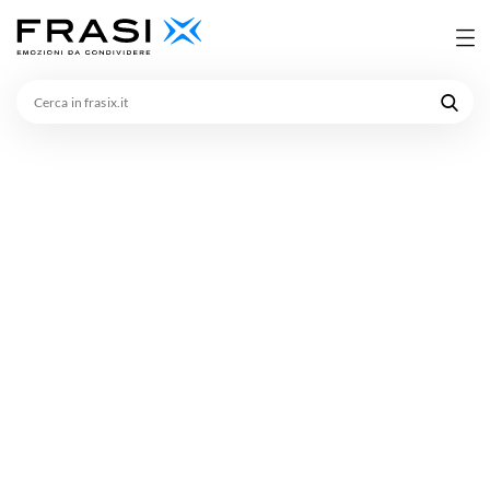
Cerca
in
frasix.it