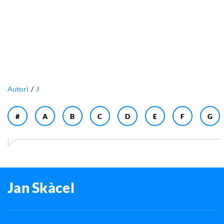
Autori
J
#
A
B
C
D
E
F
G
Jan Skàcel