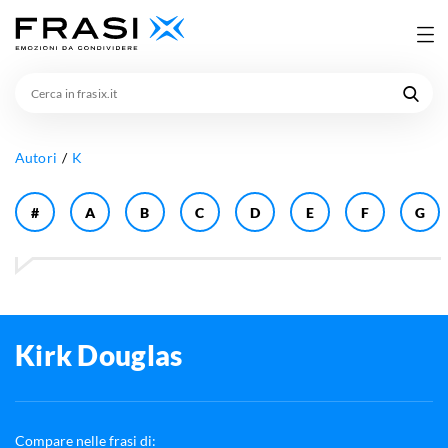
Cerca
in
frasix.it
Autori
K
#
A
B
C
D
E
F
G
Kirk Douglas
Compare nelle frasi di: