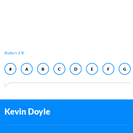
Autori
K
#
A
B
C
D
E
F
G
Kevin Doyle