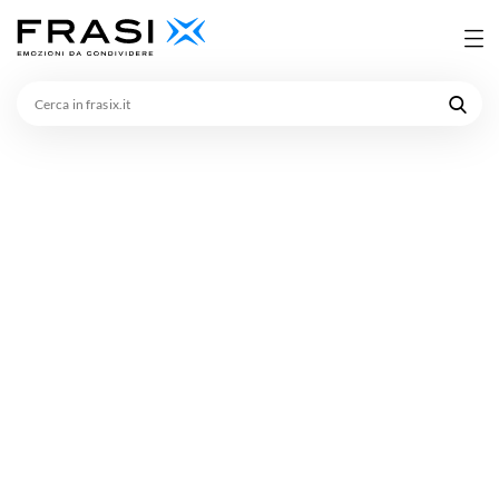
Cerca
in
frasix.it