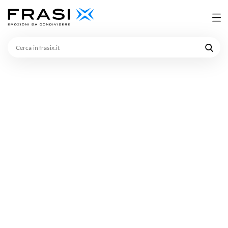
Cerca
in
frasix.it