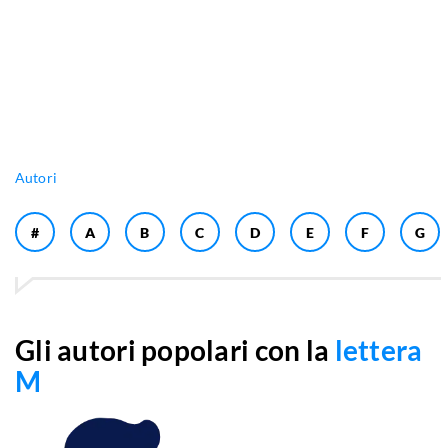
Autori
#
A
B
C
D
E
F
G
Gli autori popolari con la
lettera
M