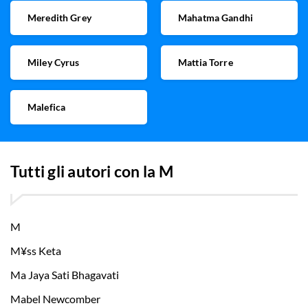
Meredith Grey
Mahatma Gandhi
Miley Cyrus
Mattia Torre
Malefica
Tutti gli autori con la
M
M
M¥ss Keta
Ma Jaya Sati Bhagavati
Mabel Newcomber