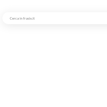
Cerca
in
frasix.it