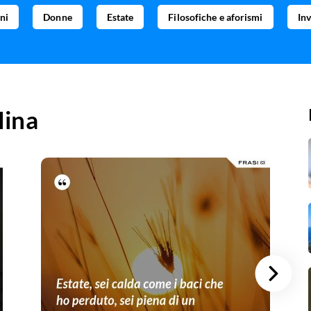
ni
Donne
Estate
Filosofiche e aforismi
In
ina