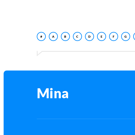
#
A
B
C
D
E
F
G
Mina