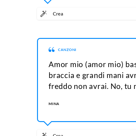
Crea
CANZONI
Amor mio (amor mio) bast
braccia e grandi mani avr
freddo non avrai. No, tu 
MINA
Crea