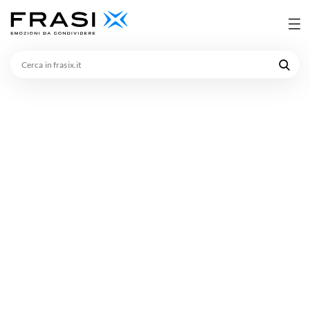
Cerca
in
frasix.it