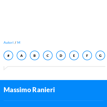
Autori
M
#
A
B
C
D
E
F
G
Massimo Ranieri