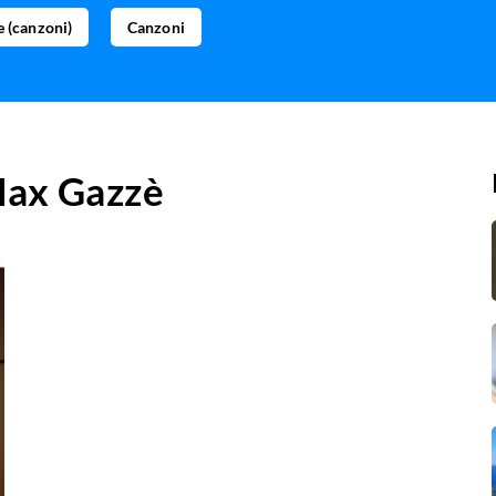
 (canzoni)
Canzoni
ax Gazzè