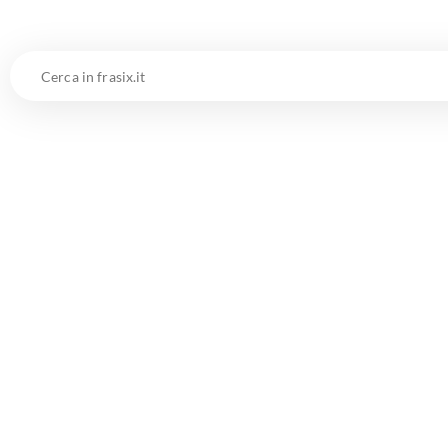
Cerca
in
frasix.it