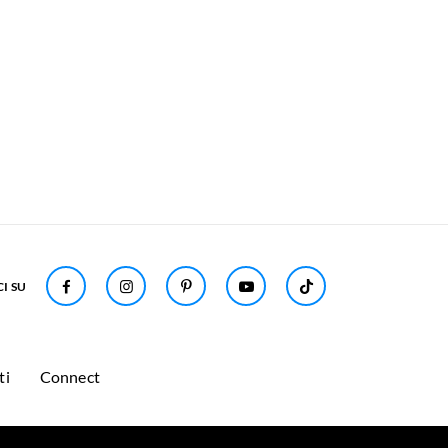
I SU
ti
Connect