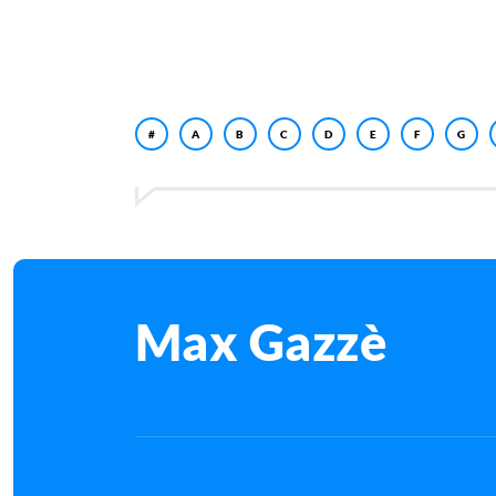
#
A
B
C
D
E
F
G
Max Gazzè