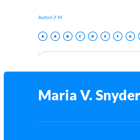
Autori
M
#
A
B
C
D
E
F
G
Maria V. Snyde