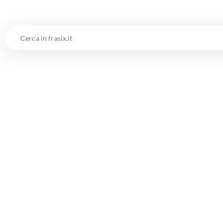
Cerca
in
frasix.it