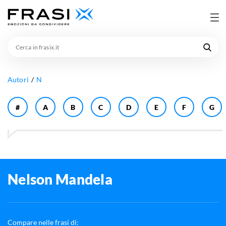
Cerca
in
frasix.it
Autori
N
#
A
B
C
D
E
F
G
Nelson Mandela
Compare nelle frasi di: