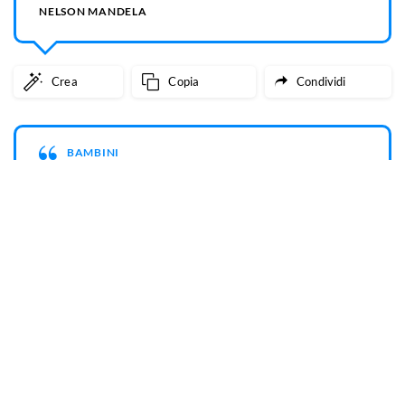
tutte quelle volte che sono caduto e sono
riuscito a rialzarmi.
NELSON MANDELA
Crea
Copia
Condividi
SOGNI
Un vincitore è un sognatore che non si è
mai arreso.
NELSON MANDELA
Crea
Copia
Condividi