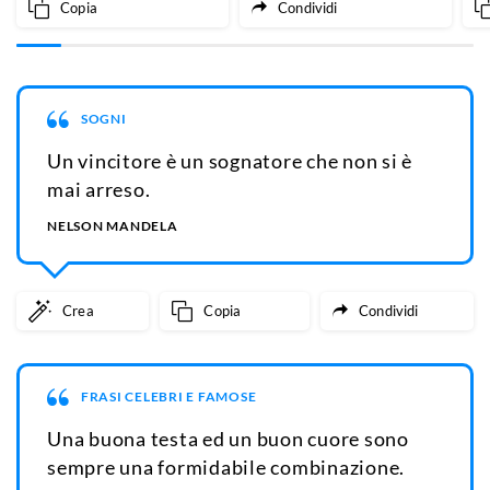
Copia
Condividi
VITA
Il perdono libera l’anima, rimuove la paura.
È per questo che il perdono è un’arma
potente.
NELSON MANDELA
Crea
Copia
Condividi
FRASI CELEBRI E FAMOSE
Non mi giudicate per i miei successi ma per