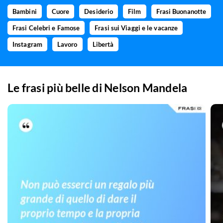
Bambini
Cuore
Desiderio
Film
Frasi Buonanotte
Frasi Celebri e Famose
Frasi sui Viaggi e le vacanze
Instagram
Lavoro
Libertà
Le frasi più belle di
Nelson Mandela