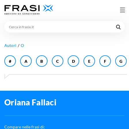
Cerca
in
frasix.it
Autori
O
#
A
B
C
D
E
F
G
Oriana Fallaci
Compare nelle frasi di: