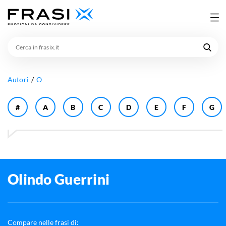
Cerca
in
frasix.it
Autori
O
#
A
B
C
D
E
F
G
Olindo Guerrini
Compare nelle frasi di: