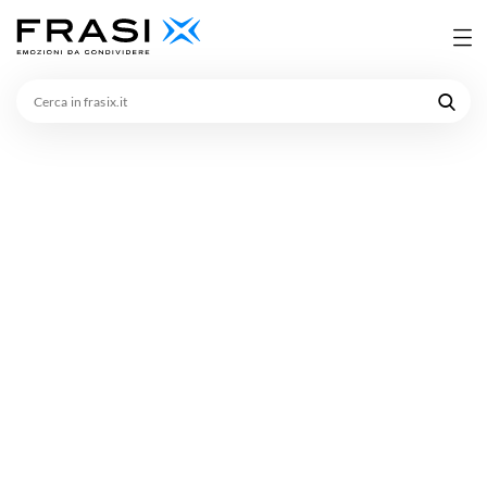
Cerca
in
frasix.it