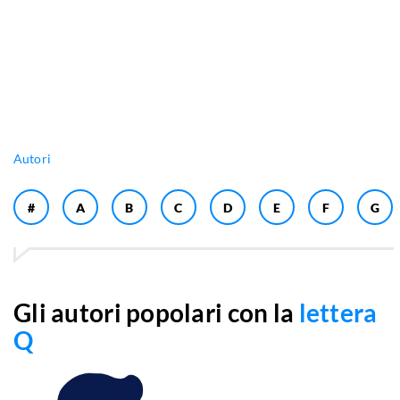
Autori
#
A
B
C
D
E
F
G
Gli autori popolari con la
lettera
Q