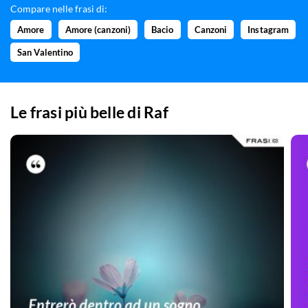
Compare nelle frasi di:
Amore
Amore (canzoni)
Bacio
Canzoni
Instagram
San Valentino
Le frasi più belle di
Raf