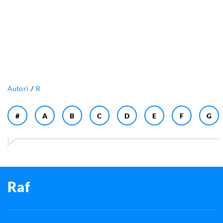
Autori
R
#
A
B
C
D
E
F
G
Raf