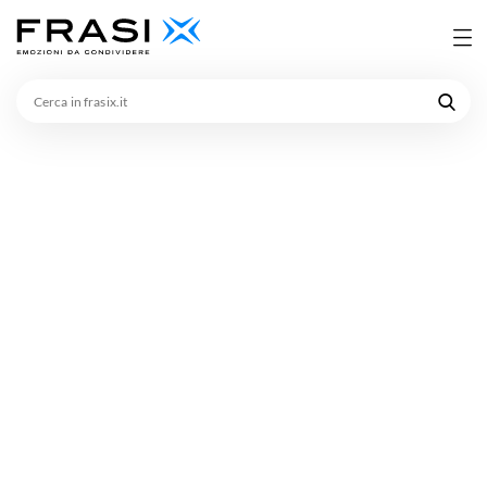
Cerca
in
frasix.it