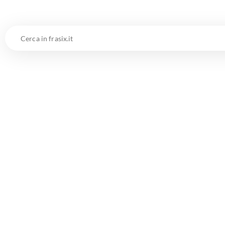
Cerca
in
frasix.it