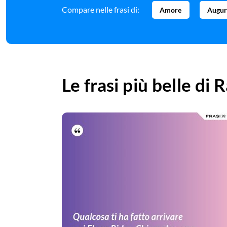
Compare nelle frasi di:
Amore
Augur
Le frasi più belle di
R