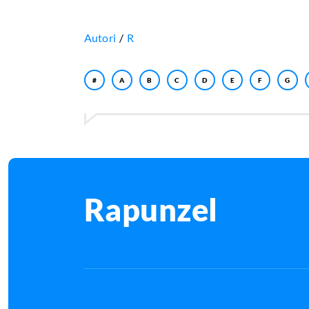
Autori
R
#
A
B
C
D
E
F
G
Rapunzel