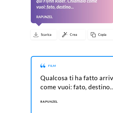
Scarica
Crea
Copia
FILM
Qualcosa ti ha fatto arri
come vuoi: fato, destino..
RAPUNZEL