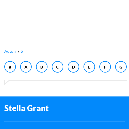
Autori
S
#
A
B
C
D
E
F
G
Stella Grant