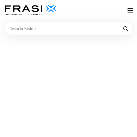
Cerca
in
frasix.it