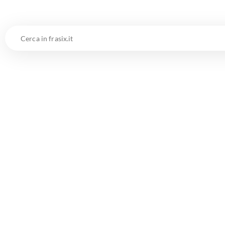
Cerca
in
frasix.it