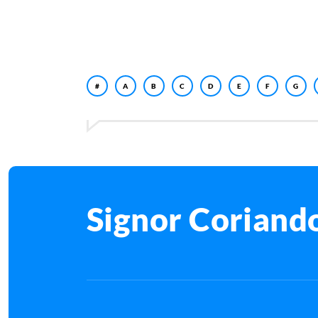
#
A
B
C
D
E
F
G
Signor Coriando