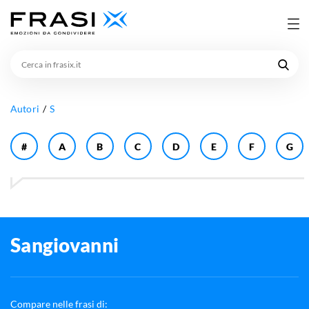
Cerca
in
frasix.it
Autori
S
#
A
B
C
D
E
F
G
Sangiovanni
Compare nelle frasi di: