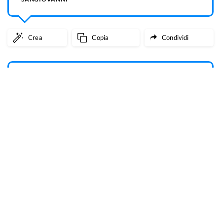
Crea
Copia
Condividi
CANZONI
Strette, ferme le lancette. Siamo sulle
giostre, salgo io e poi sali pure tu. Nel
mentre, guardiamo dall'alto mezzo
continente. Se vuoi ti compro tutta
Malibu.
SANGIOVANNI
Crea
Copia
Condividi