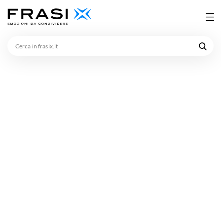
Cerca
in
frasix.it