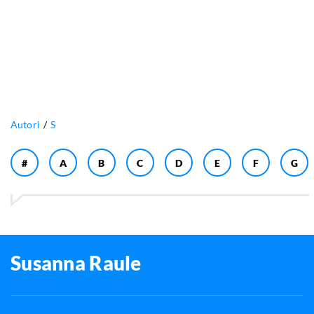
Autori
S
#
A
B
C
D
E
F
G
Susanna Raule