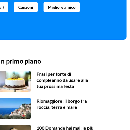
ui)
Canzoni
Migliore amico
In primo piano
Frasi per torte di
compleanno da usare alla
tua prossima festa
Riomaggiore: il borgo tra
roccia, terra e mare
100 Domande hai mai: le più