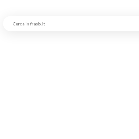
Cerca
in
frasix.it