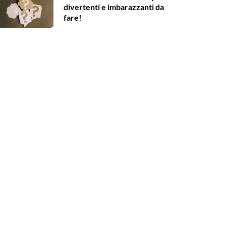
divertenti e imbarazzanti da
fare!
Scarica
Crea
Copia
Scar