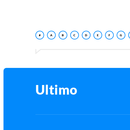
#
A
B
C
D
E
F
G
Ultimo