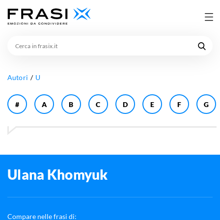
Cerca
in
frasix.it
Autori
U
#
A
B
C
D
E
F
G
Ulana Khomyuk
Compare nelle frasi di: