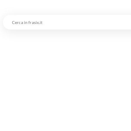
Cerca
in
frasix.it