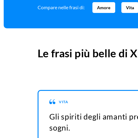
Compare nelle frasi di:
Amore
Vita
Le frasi più belle di
X
VITA
Gli spiriti degli amanti p
sogni.