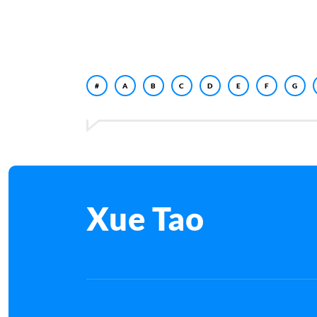
#
A
B
C
D
E
F
G
Xue Tao