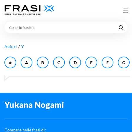
Cerca
in
frasix.it
Autori
Y
#
A
B
C
D
E
F
G
Yukana Nogami
Compare nelle frasi di: