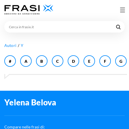
Cerca
in
frasix.it
Autori
Y
#
A
B
C
D
E
F
G
Yelena Belova
Compare nelle frasi di: