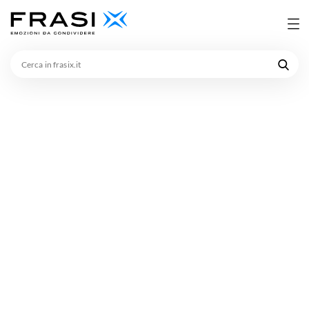
Cerca
in
frasix.it