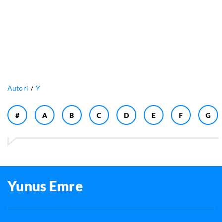
Autori
Y
#
A
B
C
D
E
F
G
Yunus Emre