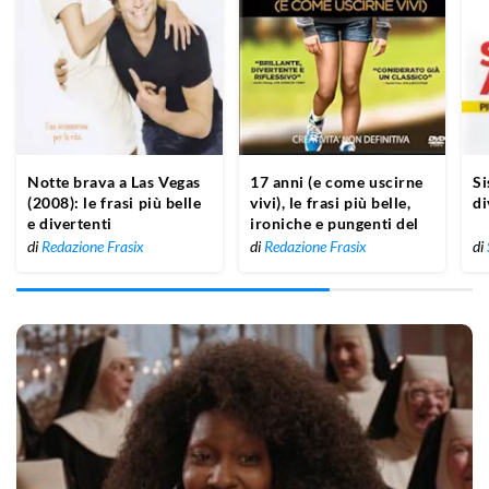
Notte brava a Las Vegas
17 anni (e come uscirne
Si
(2008): le frasi più belle
vivi), le frasi più belle,
di
e divertenti
ironiche e pungenti del
film
di
Redazione Frasix
di
Redazione Frasix
di