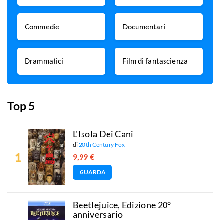
Commedie
Documentari
Drammatici
Film di fantascienza
Top 5
L'Isola Dei Cani
di
20th Century Fox
9,99 €
GUARDA
Beetlejuice, Edizione 20°
anniversario