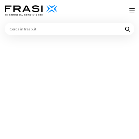
Cerca
in
frasix.it