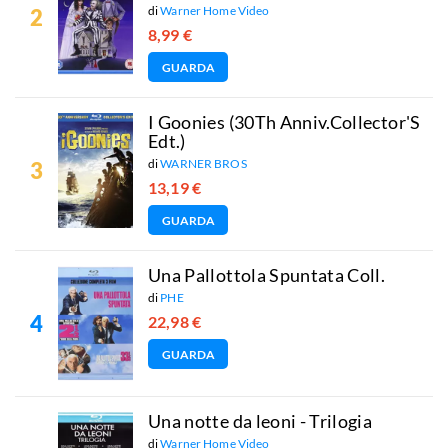
di
Warner Home Video
8,99 €
GUARDA
I Goonies (30Th Anniv.Collector'S
Edt.)
di
WARNER BROS
13,19 €
GUARDA
Una Pallottola Spuntata Coll.
di
PHE
22,98 €
GUARDA
Una notte da leoni - Trilogia
di
Warner Home Video