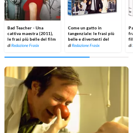
Bad Teacher - Una
Come un gatto in
Pa
cattiva maestra (2011),
tangenziale: le frasi più
fr
le frasi più belle del film
belle e divertenti del
fi
film
di
Redazione Frasix
di
Redazione Frasix
di