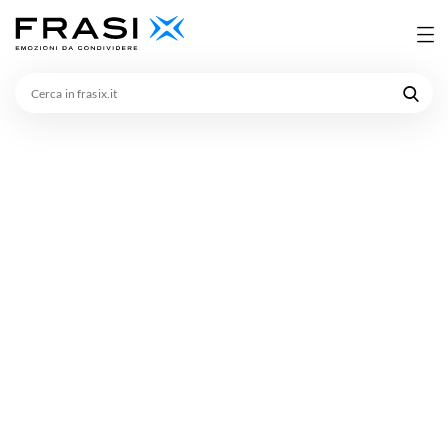
Cerca
in
frasix.it