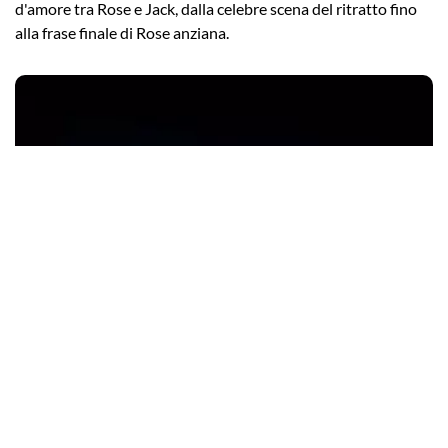
d'amore tra Rose e Jack, dalla celebre scena del ritratto fino
alla frase finale di Rose anziana.
Film e Serie TV
Le frasi della serie TV Chernobyl più belle da
condividere