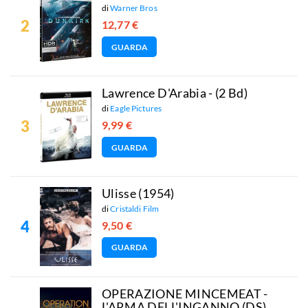
di
Warner Bros
12,77 €
GUARDA
Lawrence D'Arabia - (2 Bd)
di
Eagle Pictures
9,99 €
GUARDA
Ulisse (1954)
di
Cristaldi Film
9,50 €
GUARDA
OPERAZIONE MINCEMEAT -
L'ARMA DELL'INGANNO (DS)