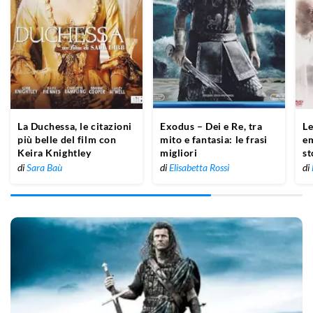
La Duchessa, le citazioni
Exodus – Dei e Re, tra
Le
più belle del film con
mito e fantasia: le frasi
em
Keira Knightley
migliori
st
di
Sara Baù
di
Elisabetta Rossi
di