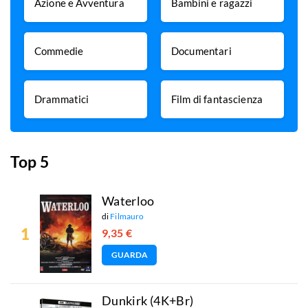
Azione e Avventura
Bambini e ragazzi
Commedie
Documentari
Drammatici
Film di fantascienza
Top 5
Waterloo
di
Filmauro
9,35 €
GUARDA
Dunkirk (4K+Br)