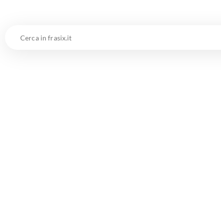
Cerca
in
frasix.it