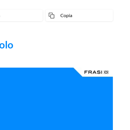
a
Copia
olo