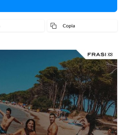
a
Copia