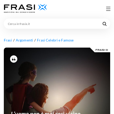
Cerca
in
frasix.it
Frasi
Argomenti
Frasi Celebri e Famose
L’uomo
non
è
mai
così
vicino
agli