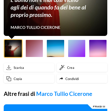
dei
di
quando
fa
del
bene
al
Scarica
Crea
proprio
Copia
Condividi
prossimo.
Altre frasi di
Marco Tullio Cicerone