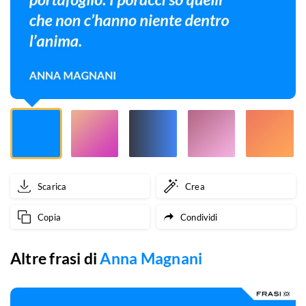
c’hanno
niente
dentro
al
portafoglio.
I
poracci
Scarica
Crea
so
Copia
Condividi
quelli
che
Altre frasi di
Anna Magnani
non