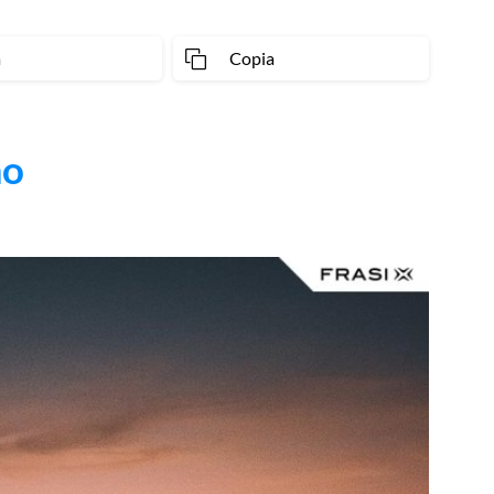
a
Copia
mo