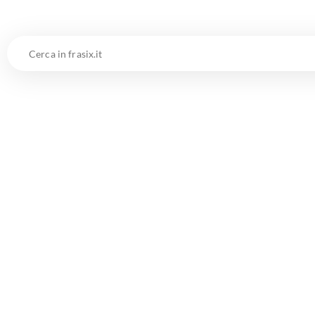
Cerca
in
frasix.it