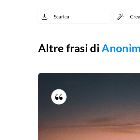
cuore
Scarica
Cre
è
solamente
per
Altre frasi di
Anoni
te.