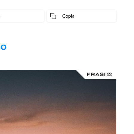
a
Copia
mo