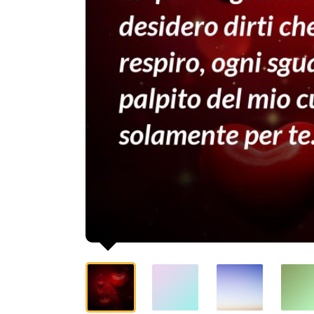
desidero
dirti
che
ogni
mio
respiro,
ogni
sguardo,
ogni
palpito
del
mio