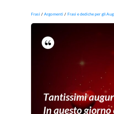
Frasi
Argomenti
Frasi e dediche per gli A
Tantissimi
auguri
amore
mio!
In
questo
giorno
così
speciale