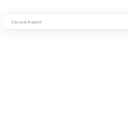
Cerca
in
frasix.it