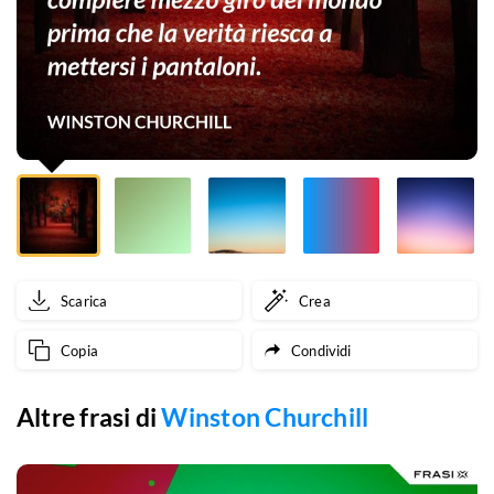
mezzo
giro
del
mondo
prima
che
la
Scarica
Crea
verità
Copia
Condividi
riesca
a
Altre frasi di
Winston Churchill
mettersi