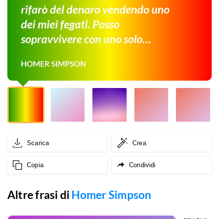
vendendo
uno
dei
miei
fegati.
Posso
sopravvivere
con
Scarica
Crea
uno
Copia
Condividi
solo…
Altre frasi di
Homer Simpson