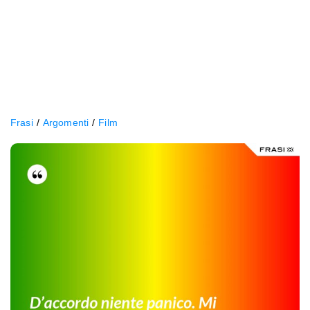
Frasi
Argomenti
Film
D’accordo
niente
panico.
Mi
rifarò
del
denaro