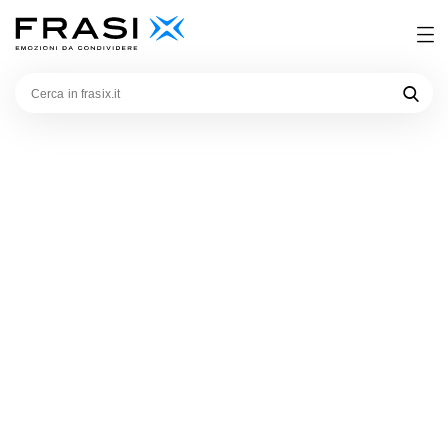
Cerca
in
frasix.it