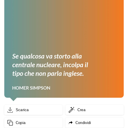
Scarica
Crea
Copia
Condividi