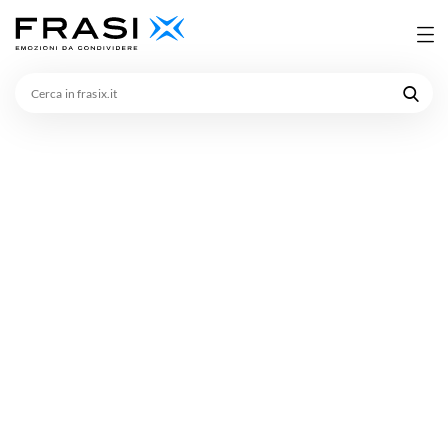
Cerca
in
frasix.it