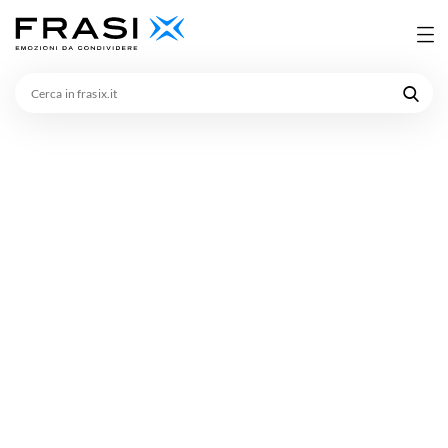
Cerca
in
frasix.it