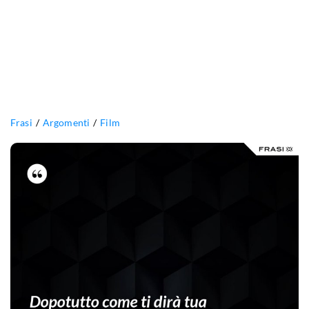
Frasi
Argomenti
Film
Dopotutto
come
ti
dirà
tua
madre