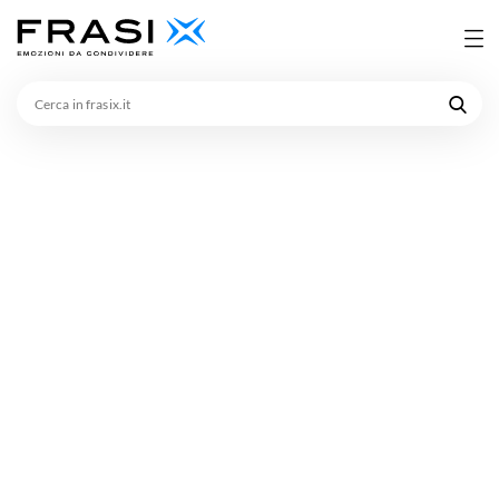
Cerca
in
frasix.it