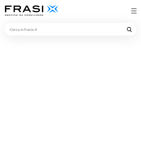
Cerca
in
frasix.it