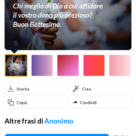
affidare
il
vostro
dono
più
prezioso?
Buon
Battesimo.
Scarica
Crea
Copia
Condividi
Altre frasi di
Anonimo