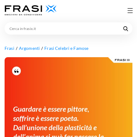
Cerca
in
frasix.it
Frasi
Argomenti
Frasi Celebri e Famose
Guardare
è
essere
pittore,
soffrire
è
essere